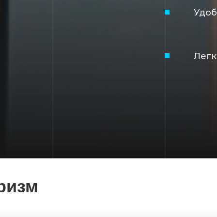
Удо
Легк
ризм