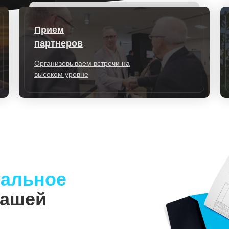
Прием
партнеров
Организовываем встречи на
высоком уровне
альное
ашей