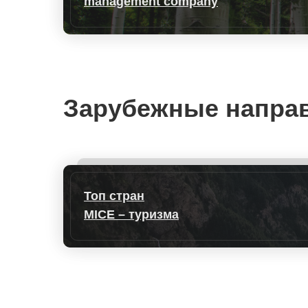
management company
Зарубежные напра
Топ стран
MICE – туризма