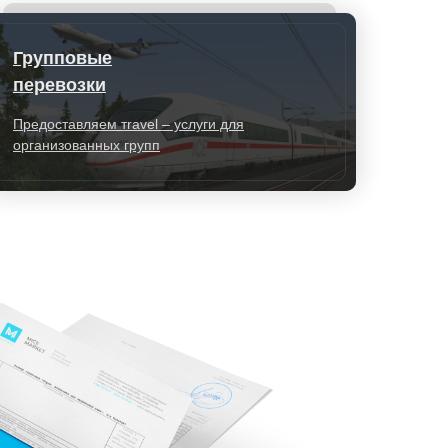
Групповые
перевозки
Предоставляем тravel – услуги для
организованных групп