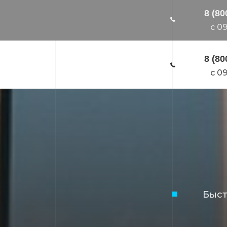
8 (80
c 09
8 (80
c 09
Быс