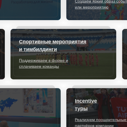
Создаём яркий образ собы
или мероприятию
Спортивные мероприятия
и тимбилдинги
Поддерживаем в форме и
сплачиваем команды
Incentive
туры
Реализуем поощрительные 
партнёров компании