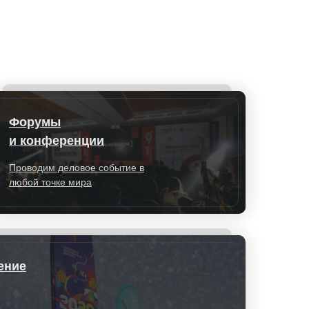
Форумы
и конференции
Проводим деловое событие в
любой точке мира
ение