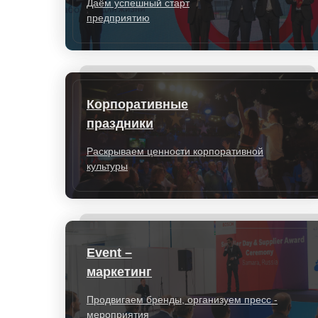
Даём успешный старт
предприятию
Корпоративные
праздники
Раскрываем ценности корпоративной
культуры
Event –
маркетинг
Продвигаем бренды, организуем пресс -
мероприятия