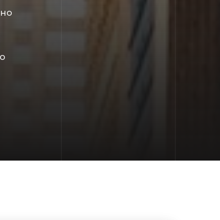
бно
о