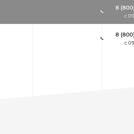
8 (800
c 09
8 (800
c 09