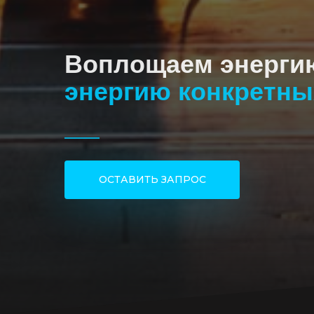
Воплощаем энерги
энергию конкретны
ОСТАВИТЬ ЗАПРОС