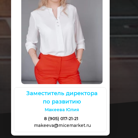
Заместитель директора
по развитию
Макеева Юлия
8 (905) 017-21-21
makeeva@micemarket.ru